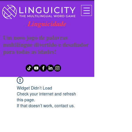
Linguicidade
Um novo jogo de palavras
multilíngue divertido e desafiador
para todas as idades!
Widget Didn’t Load
Check your internet and refresh
this page.
If that doesn’t work, contact us.